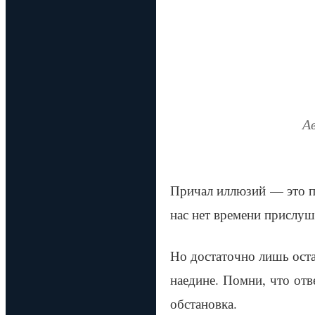
А
Причал иллюзий — это п
нас нет времени прислуша
Но достаточно лишь ост
наедине. Помни, что от
обстановка.