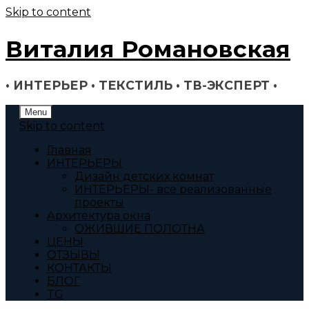
Skip to content
Виталия Романовская
• ИНТЕРЬЕР • ТЕКСТИЛЬ • ТВ-ЭКСПЕРТ •
Menu
Skip to content
Главная
ИНТЕРЬЕРЫ
Дизайн детских комнат
ИНТЕРЬЕРЫ- все реализованные
проекты
Архитектура окна
ОЖИВШИЕ ПОЛОТНА
ЦЕНЫ
ОТЗЫВЫ
КОНТАКТЫ
БЛОГ
TG