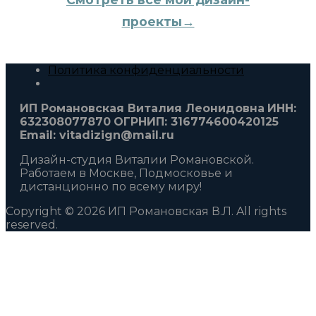
проекты→
Политика конфиденциальности
ИП Романовская Виталия Леонидовна
ИНН:
632308077870
ОГРНИП: 316774600420125
Email: vitadizign@mail.ru
Дизайн-студия Виталии Романовской.
Работаем в Москве, Подмосковье и
дистанционно по всему миру!
Copyright © 2026 ИП Романовская В.Л. All rights
reserved.