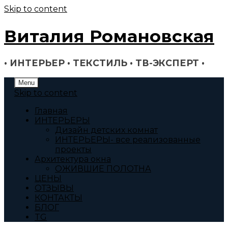
Skip to content
Виталия Романовская
• ИНТЕРЬЕР • ТЕКСТИЛЬ • ТВ-ЭКСПЕРТ •
Menu
Skip to content
Главная
ИНТЕРЬЕРЫ
Дизайн детских комнат
ИНТЕРЬЕРЫ- все реализованные
проекты
Архитектура окна
ОЖИВШИЕ ПОЛОТНА
ЦЕНЫ
ОТЗЫВЫ
КОНТАКТЫ
БЛОГ
TG